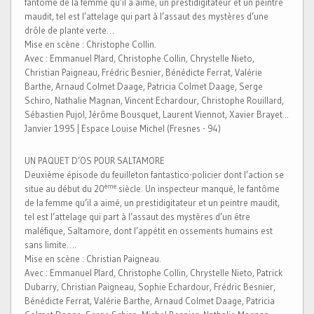
fantôme de la femme qu’il a aimé, un prestidigitateur et un peintre
maudit, tel est l’attelage qui part à l’assaut des mystères d’une
drôle de plante verte…
Mise en scène : Christophe Collin.
Avec : Emmanuel Plard, Christophe Collin, Chrystelle Nieto,
Christian Paigneau, Frédric Besnier, Bénédicte Ferrat, Valérie
Barthe, Arnaud Colmet Daage, Patricia Colmet Daage, Serge
Schiro, Nathalie Magnan, Vincent Echardour, Christophe Rouillard,
Sébastien Pujol, Jérôme Bousquet, Laurent Viennot, Xavier Brayet...
Janvier 1995 | Espace Louise Michel (Fresnes - 94)
UN PAQUET D’OS POUR SALTAMORE
Deuxième épisode du feuilleton fantastico-policier dont l’action se
ème
situe au début du 20
siècle. Un inspecteur manqué, le fantôme
de la femme qu’il a aimé, un prestidigitateur et un peintre maudit,
tel est l’attelage qui part à l’assaut des mystères d’un être
maléfique, Saltamore, dont l’appétit en ossements humains est
sans limite….
Mise en scène : Christian Paigneau.
Avec : Emmanuel Plard, Christophe Collin, Chrystelle Nieto, Patrick
Dubarry, Christian Paigneau, Sophie Echardour, Frédric Besnier,
Bénédicte Ferrat, Valérie Barthe, Arnaud Colmet Daage, Patricia