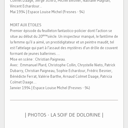
Colmet Daage, Serge Schiro, Michel Besnier, Nathalie Magnan,
Vincent Echardour...
Mai 1994 | Espace Louise Michel (Fresnes - 94)
MORT AUX ÉTOILES
Premier épisode du feuilleton fantastico-policier dont l’action se
ème
situe au début du 20
siècle. Un inspecteur manqué, le fantôme de
la femme qu’il a aimé, un prestidigitateur et un peintre maudit, tel
est l’attelage qui part à l’assaut des mystères d’un drôle de couvent
formant de jeunes ballerines….
Mise en scène : Christian Paigneau.
Avec : Emmanuel Plard, Christophe Collin, Chrystelle Nieto, Patrick
Dubarry, Christian Paigneau, Sophie Echardour, Frédric Besnier,
Bénédicte Ferrat, Valérie Barthe, Arnaud Colmet Daage, Patricia
Colmet Daage....
Janvier 1994 | Espace Louise Michel (Fresnes - 94)
| PHOTOS - LA SOIF DE DOLORINE |